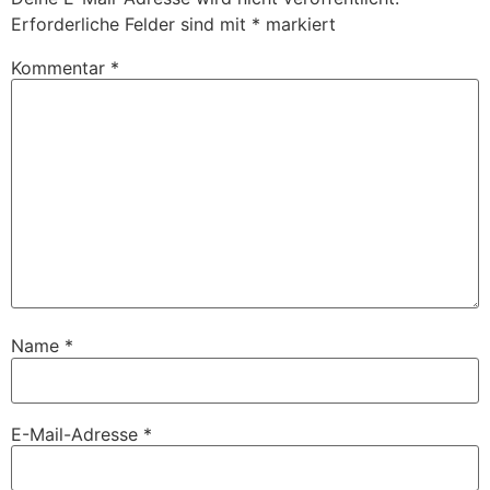
Erforderliche Felder sind mit
*
markiert
Kommentar
*
Name
*
E-Mail-Adresse
*