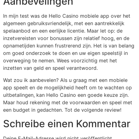
Aanbevelingen
In mijn test was de Hello Casino mobiele app over het
algemeen gebruiksvriendelijk, met een aantrekkelijk
spelaanbod en een eerlijke licentie. Maar let op: de
inzetvereisten voor bonussen zijn relatief hoog, en de
opnametijden kunnen frustrerend zijn. Het is van belang
om goed onderzoek te doen en uw eigen speelstijl in
overweging te nemen. Wees voorzichtig met het
inzetten van geld en speel verantwoord.
Wat zou ik aanbevelen? Als u graag met een mobiele
app speelt en de mogelijkheid heeft om te wachten op
uitbetalingen, kan Hello Casino een goede keuze zijn.
Maar houd rekening met de voorwaarden en speel met
een budget in gedachten. Tot de volgende review!
Schreibe einen Kommentar
Deine E-Mail-Adresse wird nicht veröffentlicht.