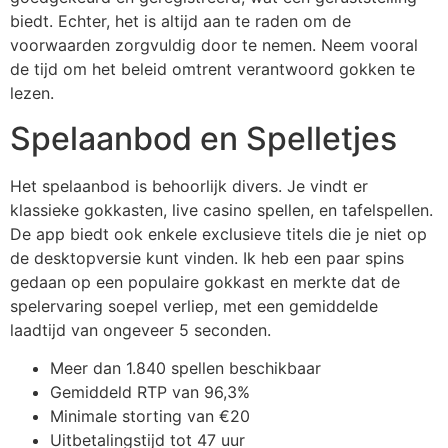
biedt. Echter, het is altijd aan te raden om de
voorwaarden zorgvuldig door te nemen. Neem vooral
de tijd om het beleid omtrent verantwoord gokken te
lezen.
Spelaanbod en Spelletjes
Het spelaanbod is behoorlijk divers. Je vindt er
klassieke gokkasten, live casino spellen, en tafelspellen.
De app biedt ook enkele exclusieve titels die je niet op
de desktopversie kunt vinden. Ik heb een paar spins
gedaan op een populaire gokkast en merkte dat de
spelervaring soepel verliep, met een gemiddelde
laadtijd van ongeveer 5 seconden.
Meer dan 1.840 spellen beschikbaar
Gemiddeld RTP van 96,3%
Minimale storting van €20
Uitbetalingstijd tot 47 uur