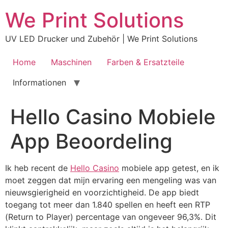
Zum
We Print Solutions
Inhalt
springen
UV LED Drucker und Zubehör | We Print Solutions
Home
Maschinen
Farben & Ersatzteile
Informationen
Hello Casino Mobiele
App Beoordeling
Ik heb recent de
Hello Casino
mobiele app getest, en ik
moet zeggen dat mijn ervaring een mengeling was van
nieuwsgierigheid en voorzichtigheid. De app biedt
toegang tot meer dan 1.840 spellen en heeft een RTP
(Return to Player) percentage van ongeveer 96,3%. Dit